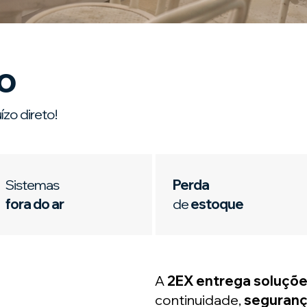
o
ízo direto!
Sistemas
Perda
fora do ar
de
estoque
A
2EX entrega soluçõ
continuidade,
seguran