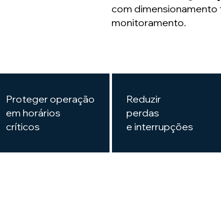
com dimensionamento té
monitoramento.
Proteger operação
Reduzir
em horários
perdas
críticos
e interrupções