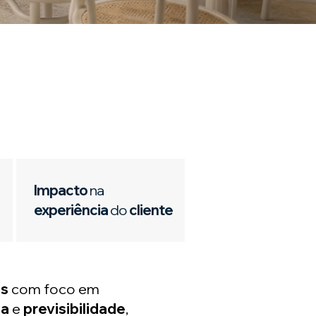
Impacto
na
experiência
do
cliente
es
com foco em
ça
e
previsibilidade
,