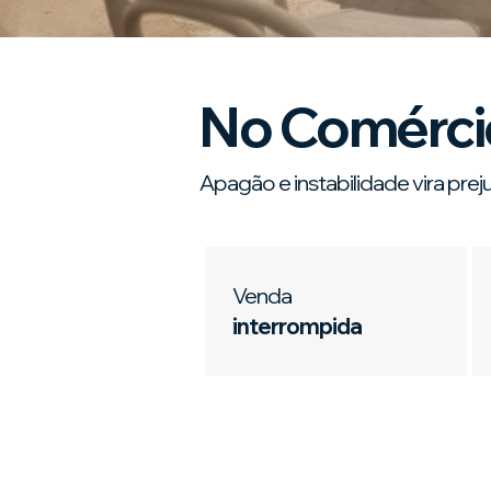
No Comérci
Apagão e instabilidade vira preju
Venda
interrompida