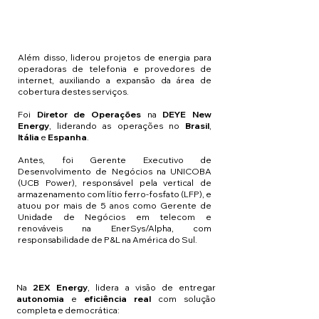
Além disso, liderou projetos de energia para
operadoras de telefonia e provedores de
internet, auxiliando a expansão da área de
cobertura destes serviços.
Foi
Diretor de Operações
na
DEYE New
Energy
, liderando as operações no
Brasil
,
Itália
e
Espanha
.
Antes, foi Gerente Executivo de
Desenvolvimento de Negócios na UNICOBA
(UCB Power), responsável pela vertical de
armazenamento com lítio ferro-fosfato (LFP), e
atuou por mais de 5 anos como Gerente de
Unidade de Negócios em telecom e
renováveis na EnerSys/Alpha, com
responsabilidade de P&L na América do Sul.
​Na
2EX Energy
, lidera a visão de entregar
autonomia
e
eficiência real
com solução
completa e democrática: